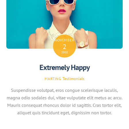
NOVEMBER
2
2008
Extremely Happy
Testimonials
MARTING
Suspendisse volutpat, eros congue scelerisque iaculis,
magna odio sodales dui, vitae vulputate elit metus ac arcu.
Mauris consequat rhoncus dolor id sagittis. Cras tortor elit,
aliquet quis tincidunt eget, dignissim non tortor.